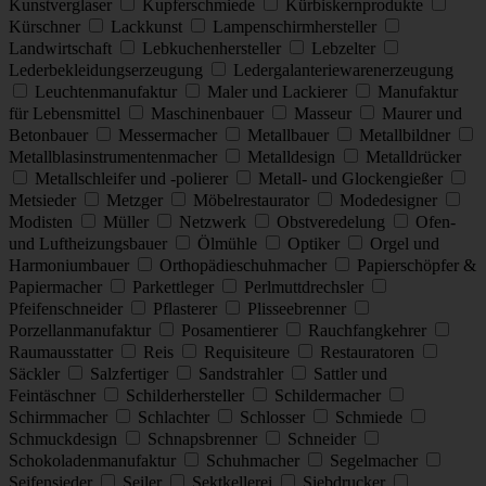
Kunstverglaser
Kupferschmiede
Kürbiskernprodukte
Kürschner
Lackkunst
Lampenschirmhersteller
Landwirtschaft
Lebkuchenhersteller
Lebzelter
Lederbekleidungserzeugung
Ledergalanteriewarenerzeugung
Leuchtenmanufaktur
Maler und Lackierer
Manufaktur
für Lebensmittel
Maschinenbauer
Masseur
Maurer und
Betonbauer
Messermacher
Metallbauer
Metallbildner
Metallblasinstrumentenmacher
Metalldesign
Metalldrücker
Metallschleifer und -polierer
Metall- und Glockengießer
Metsieder
Metzger
Möbelrestaurator
Modedesigner
Modisten
Müller
Netzwerk
Obstveredelung
Ofen-
und Luftheizungsbauer
Ölmühle
Optiker
Orgel und
Harmoniumbauer
Orthopädieschuhmacher
Papierschöpfer &
Papiermacher
Parkettleger
Perlmuttdrechsler
Pfeifenschneider
Pflasterer
Plisseebrenner
Porzellanmanufaktur
Posamentierer
Rauchfangkehrer
Raumausstatter
Reis
Requisiteure
Restauratoren
Säckler
Salzfertiger
Sandstrahler
Sattler und
Feintäschner
Schilderhersteller
Schildermacher
Schirmmacher
Schlachter
Schlosser
Schmiede
Schmuckdesign
Schnapsbrenner
Schneider
Schokoladenmanufaktur
Schuhmacher
Segelmacher
Seifensieder
Seiler
Sektkellerei
Siebdrucker