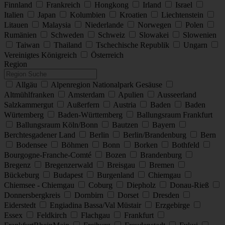
Finnland
Frankreich
Hongkong
Irland
Israel
Italien
Japan
Kolumbien
Kroatien
Liechtenstein
Litauen
Malaysia
Niederlande
Norwegen
Polen
Rumänien
Schweden
Schweiz
Slowakei
Slowenien
Taiwan
Thailand
Tschechische Republik
Ungarn
Vereinigtes Königreich
Österreich
Region
Allgäu
Alpenregion Nationalpark Gesäuse
Altmühlfranken
Amsterdam
Apulien
Ausseerland
Salzkammergut
Außerfern
Austria
Baden
Baden
Würtemberg
Baden-Württemberg
Ballungsraum Frankfurt
Ballungsraum Köln/Bonn
Bautzen
Bayern
Berchtesgadener Land
Berlin
Berlin/Brandenburg
Bern
Bodensee
Böhmen
Bonn
Borken
Bothfeld
Bourgogne-Franche-Comté
Bozen
Brandenburg
Bregenz
Bregenzerwald
Breisgau
Bremen
Bückeburg
Budapest
Burgenland
Chiemgau
Chiemsee - Chiemgau
Coburg
Diepholz
Donau-Rieß
Donnersbergkreis
Dornbirn
Dorset
Dresden
Eiderstedt
Engiadina Bassa/Val Müstair
Erzgebirge
Essex
Feldkirch
Flachgau
Frankfurt