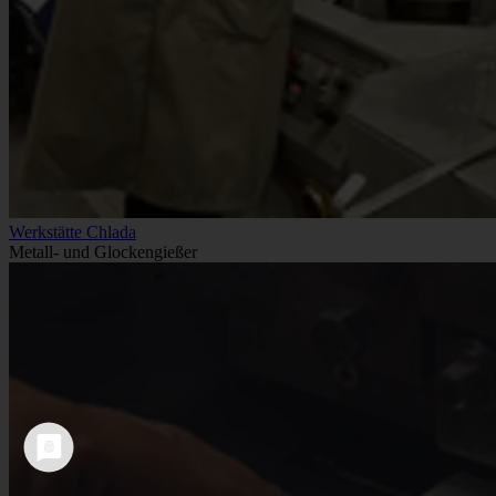
Werkstätte Chlada
Metall- und Glockengießer