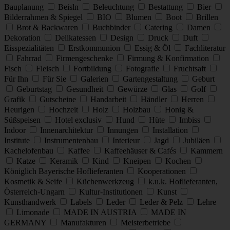
Bauplanung
Beisln
Beleuchtung
Bestattung
Bier
Bilderrahmen & Spiegel
BIO
Blumen
Boot
Brillen
Brot & Backwaren
Buchbinder
Catering
Damen
Dekoration
Delikatessen
Design
Druck
Duft
Eisspezialitäten
Erstkommunion
Essig & Öl
Fachliteratur
Fahrrad
Firmengeschenke
Firmung & Konfirmation
Fisch
Fleisch
Fortbildung
Fotografie
Fruchtsaft
Für Ihn
Für Sie
Galerien
Gartengestaltung
Geburt
Geburtstag
Gesundheit
Gewürze
Glas
Golf
Grafik
Gutscheine
Handarbeit
Händler
Herren
Heurigen
Hochzeit
Holz
Holzbau
Honig &
Süßspeisen
Hotel exclusiv
Hund
Hüte
Imbiss
Indoor
Innenarchitektur
Innungen
Installation
Institute
Instrumentenbau
Interieur
Jagd
Jubiläen
Kachelofenbau
Kaffee
Kaffeehäuser & Cafés
Kammern
Katze
Keramik
Kind
Kneipen
Kochen
Königlich Bayerische Hoflieferanten
Kooperationen
Kosmetik & Seife
Küchenwerkzeug
k.u.k. Hoflieferanten,
Österreich-Ungarn
Kultur-Institutionen
Kunst
Kunsthandwerk
Labels
Leder
Leder & Pelz
Lehre
Limonade
MADE IN AUSTRIA
MADE IN
GERMANY
Manufakturen
Meisterbetriebe