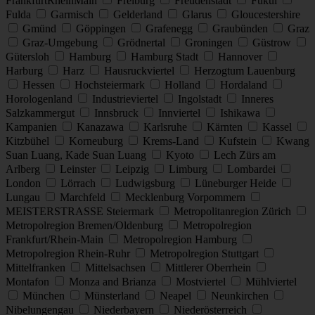
FrankfurtRheinMain
Freiburg
Freudenstadt
Fukui
Fulda
Garmisch
Gelderland
Glarus
Gloucestershire
Gmünd
Göppingen
Grafenegg
Graubünden
Graz
Graz-Umgebung
Grödnertal
Groningen
Güstrow
Gütersloh
Hamburg
Hamburg Stadt
Hannover
Harburg
Harz
Hausruckviertel
Herzogtum Lauenburg
Hessen
Hochsteiermark
Holland
Hordaland
Horologenland
Industrieviertel
Ingolstadt
Inneres
Salzkammergut
Innsbruck
Innviertel
Ishikawa
Kampanien
Kanazawa
Karlsruhe
Kärnten
Kassel
Kitzbühel
Korneuburg
Krems-Land
Kufstein
Kwang
Suan Luang, Kade Suan Luang
Kyoto
Lech Zürs am
Arlberg
Leinster
Leipzig
Limburg
Lombardei
London
Lörrach
Ludwigsburg
Lüneburger Heide
Lungau
Marchfeld
Mecklenburg Vorpommern
MEISTERSTRASSE Steiermark
Metropolitanregion Zürich
Metropolregion Bremen/Oldenburg
Metropolregion
Frankfurt/Rhein-Main
Metropolregion Hamburg
Metropolregion Rhein-Ruhr
Metropolregion Stuttgart
Mittelfranken
Mittelsachsen
Mittlerer Oberrhein
Montafon
Monza and Brianza
Mostviertel
Mühlviertel
München
Münsterland
Neapel
Neunkirchen
Nibelungengau
Niederbayern
Niederösterreich