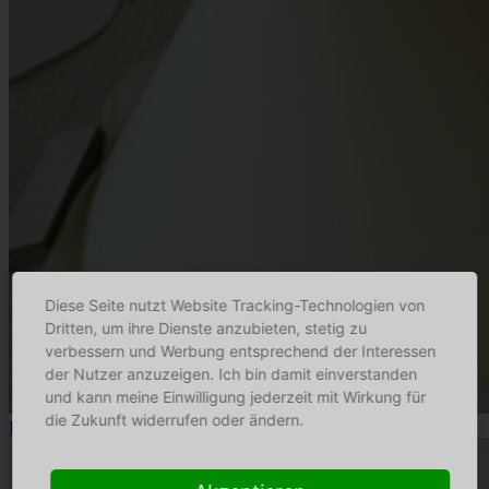
Diese Seite nutzt Website Tracking-Technologien von
Dritten, um ihre Dienste anzubieten, stetig zu
verbessern und Werbung entsprechend der Interessen
der Nutzer anzuzeigen. Ich bin damit einverstanden
und kann meine Einwilligung jederzeit mit Wirkung für
die Zukunft widerrufen oder ändern.
Fitz Leuchtenmanufaktur