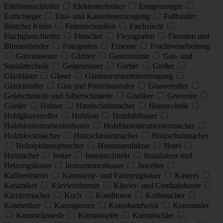
Edelsteinschleifer
Elektrotechniker
Essigerzeuger
Estrichleger
Etui- und Kassettenerzeugung
Faßbinder
Böttcher Küfer
Feinmechaniker
Fischzucht
Flachglasschleifer
Fleischer
Flexografen
Floristen und
Blumenbinder
Fotografen
Friseure
Fruchtverarbeitung
Galvaniseure
Gärtner
Gastronomie
Gas- und
Sanitärtechnik
Geigenbauer
Gerber
Gießer
Glasbläser
Glaser
Glasinstrumentenerzeugung
Glaskünstler
Glas und Porzellanmaler
Glasveredler
Goldschmiede und Silberschmiede
Grafiker
Graveure
Gürtler
Hafner
Handschuhmacher
Haustechnik
Hohlglasveredler
Holzbau
Holzbildhauer
Holzblasinstrumentenbauer
Holzblasinstrumentenmacher
Holzblockmacher
Holzschindelmacher
Holzschuhmacher
Holzspielzeugmacher
Hornmanufaktur
Hotel
Hutmacher
Imker
Innenarchitekt
Installateur und
Heizungsbauer
Instrumentenbauer
Juwelier
Kaffeerösterei
Karosserie- und Fahrzeugbauer
Käserei
Keramiker
Klavierstimmer
Klavier- und Cembalobauer
Kleidermacher
Koch
Konditoren
Korbmacher
Kosmetiker
Kunstgiesser
Kunsthandwerk
Kunstmaler
Kunstschmiede
Kunststopfer
Kunsttischler