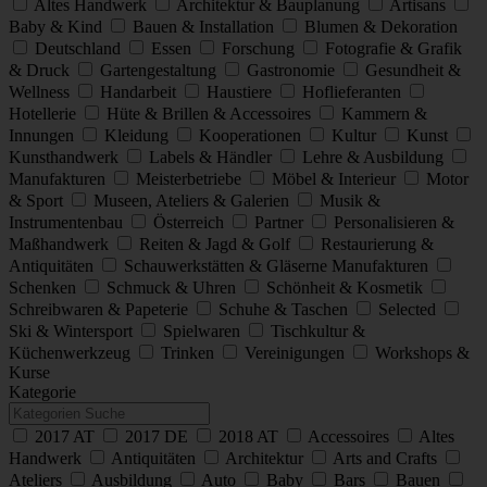
Altes Handwerk
Architektur & Bauplanung
Artisans
Baby & Kind
Bauen & Installation
Blumen & Dekoration
Deutschland
Essen
Forschung
Fotografie & Grafik
& Druck
Gartengestaltung
Gastronomie
Gesundheit &
Wellness
Handarbeit
Haustiere
Hoflieferanten
Hotellerie
Hüte & Brillen & Accessoires
Kammern &
Innungen
Kleidung
Kooperationen
Kultur
Kunst
Kunsthandwerk
Labels & Händler
Lehre & Ausbildung
Manufakturen
Meisterbetriebe
Möbel & Interieur
Motor
& Sport
Museen, Ateliers & Galerien
Musik &
Instrumentenbau
Österreich
Partner
Personalisieren &
Maßhandwerk
Reiten & Jagd & Golf
Restaurierung &
Antiquitäten
Schauwerkstätten & Gläserne Manufakturen
Schenken
Schmuck & Uhren
Schönheit & Kosmetik
Schreibwaren & Papeterie
Schuhe & Taschen
Selected
Ski & Wintersport
Spielwaren
Tischkultur &
Küchenwerkzeug
Trinken
Vereinigungen
Workshops &
Kurse
Kategorie
2017 AT
2017 DE
2018 AT
Accessoires
Altes
Handwerk
Antiquitäten
Architektur
Arts and Crafts
Ateliers
Ausbildung
Auto
Baby
Bars
Bauen