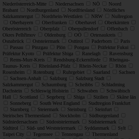
Niederösterreich-Mitte
Niedersachsen
NÖ
Noord
Brabant
Nordburgenland
Nordfriesland
Nördliches
Salzkammergut
Nordrhein-Westfalen
NRW
Nullregion
Oberbayern
Oberfranken
Oberhavel
Oberkärnten
Oberösterreich
Oberpfalz
Oberpullendorf
Offenbach
Okres Pelhřimov
Oldenburg
OÖ
Ortenaukreis
Osnabrück
Oststeiermark
Osttirol
Paderborn
Paris
Passau
Pinzgau
Plön
Pongau
Präfektur Fukui
Präfektur Kyoto
Präfektur Shiga
Ranelagh
Ravensburg
Rems-Murr-Kreis
Rendsburg-Eckernförde
Rheingau-
Taunus- Kreis
Rheinland-Pfalz
Rhein-Neckar
Rhön
Rosenheim
Rotenburg
Ruhrgebiet
Saarland
Sachsen
Sachsen-Anhalt
Salzburg
Salzburg Stadt
Salzkammergut
Schaumburg
Scheibbs
Schladming
Dachstein
Schleswig Holstein
Schwaben
Schwäbisch
Hall
Scottland
Segeberg
Shiga
Sizilien
Skåne län
Sonneberg
South West England
Stadtregion Frankfurt
Starnberg
Steiermark
Steinburg
Steinfurt
Steirisches Thermenland
Stockholm
Südburgenland
Südniedersachsen
Südoststeiermark
Südsteiermark
Südtirol
Süd- und Weststeiermark
Syddanmark
Sylt
Taipei City
Tegernsee
Tennengau
Thermenland