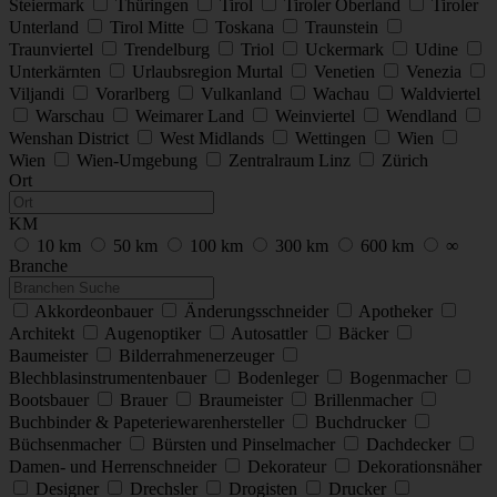
Steiermark
Thüringen
Tirol
Tiroler Oberland
Tiroler
Unterland
Tirol Mitte
Toskana
Traunstein
Traunviertel
Trendelburg
Triol
Uckermark
Udine
Unterkärnten
Urlaubsregion Murtal
Venetien
Venezia
Viljandi
Vorarlberg
Vulkanland
Wachau
Waldviertel
Warschau
Weimarer Land
Weinviertel
Wendland
Wenshan District
West Midlands
Wettingen
Wien
Wien
Wien-Umgebung
Zentralraum Linz
Zürich
Ort
KM
10 km
50 km
100 km
300 km
600 km
∞
Branche
Akkordeonbauer
Änderungsschneider
Apotheker
Architekt
Augenoptiker
Autosattler
Bäcker
Baumeister
Bilderrahmenerzeuger
Blechblasinstrumentenbauer
Bodenleger
Bogenmacher
Bootsbauer
Brauer
Braumeister
Brillenmacher
Buchbinder & Papeteriewarenhersteller
Buchdrucker
Büchsenmacher
Bürsten und Pinselmacher
Dachdecker
Damen- und Herrenschneider
Dekorateur
Dekorationsnäher
Designer
Drechsler
Drogisten
Drucker