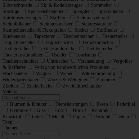
Silberschmiede
Ski & Rodelerzeuger
Sommelier
Sonstige
Speiseeishersteller
Spengler
Spezialitäten
Spirituosenerzeuger
Staffierer
Steinmetzen und
Steinbildhauer
Steinmetzmeister
Steinrestaurator
Stempelhersteller & Flexografen
Sticker
Stoffmaler
Stuckateure
Tapezierer
Taschenmacher
Teehersteller
Teppichhersteller
Teppichsticker
Terrazzomacher
Textilgestalter
Textil-Handdrucker
Textilveredler
Theaterkostümnäher
Tischler
Tourismus
Trachtenschneider
Uhrmacher
Veranstaltung
Vergolder
& Staffierer
Verlag von handwerklichen Produkten
Wachszieher
Wagner
Weber
Wildverarbeitung
Wintergartenbauer
Winzer & Weingüter
Zimmerer
Ziseleur
Zuckerbäcker
Zweiradmechaniker
Material
Blumen & Kräuter
Dienstleistungen
Essen
Federkiel
Getränke
Glas
Holz
Horn
Keramik
Kunststoff
Leder
Metall
Papier
Perlmutt
Stein
Textil
Themen