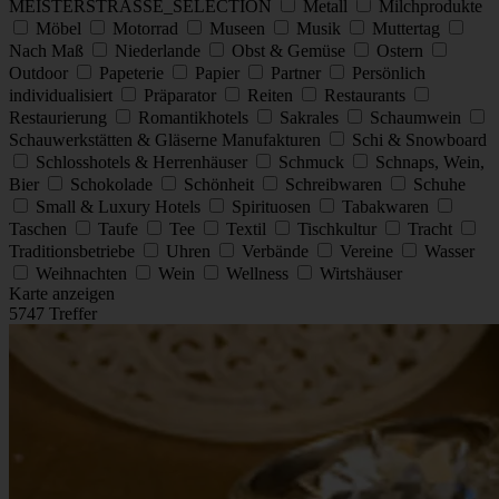
MEISTERSTRASSE_SELECTION
Metall
Milchprodukte
Möbel
Motorrad
Museen
Musik
Muttertag
Nach Maß
Niederlande
Obst & Gemüse
Ostern
Outdoor
Papeterie
Papier
Partner
Persönlich
individualisiert
Präparator
Reiten
Restaurants
Restaurierung
Romantikhotels
Sakrales
Schaumwein
Schauwerkstätten & Gläserne Manufakturen
Schi & Snowboard
Schlosshotels & Herrenhäuser
Schmuck
Schnaps, Wein,
Bier
Schokolade
Schönheit
Schreibwaren
Schuhe
Small & Luxury Hotels
Spirituosen
Tabakwaren
Taschen
Taufe
Tee
Textil
Tischkultur
Tracht
Traditionsbetriebe
Uhren
Verbände
Vereine
Wasser
Weihnachten
Wein
Wellness
Wirtshäuser
Karte anzeigen
5747 Treffer